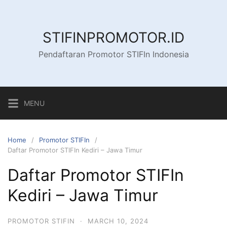
Skip
to
content
STIFINPROMOTOR.ID
Pendaftaran Promotor STIFIn Indonesia
MENU
Home
Promotor STIFIn
Daftar Promotor STIFIn Kediri – Jawa Timur
Daftar Promotor STIFIn
Kediri – Jawa Timur
PROMOTOR STIFIN
·
MARCH 10, 2024