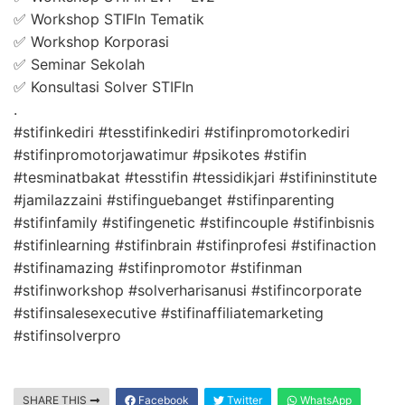
✅ Workshop STIFIn Tematik
✅ Workshop Korporasi
✅ Seminar Sekolah
✅ Konsultasi Solver STIFIn
.
#stifinkediri #tesstifinkediri #stifinpromotorkediri
#stifinpromotorjawatimur #psikotes #stifin
#tesminatbakat #tesstifin #tessidikjari #stifininstitute
#jamilazzaini #stifinguebanget #stifinparenting
#stifinfamily #stifingenetic #stifincouple #stifinbisnis
#stifinlearning #stifinbrain #stifinprofesi #stifinaction
#stifinamazing #stifinpromotor #stifinman
#stifinworkshop #solverharisanusi #stifincorporate
#stifinsalesexecutive #stifinaffiliatemarketing
#stifinsolverpro
SHARE THIS
Facebook
Twitter
WhatsApp