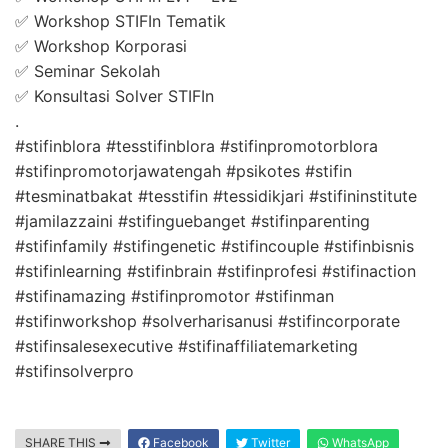
✅ Workshop STIFIn Tematik
✅ Workshop Korporasi
✅ Seminar Sekolah
✅ Konsultasi Solver STIFIn
.
#stifinblora #tesstifinblora #stifinpromotorblora
#stifinpromotorjawatengah #psikotes #stifin
#tesminatbakat #tesstifin #tessidikjari #stifininstitute
#jamilazzaini #stifinguebanget #stifinparenting
#stifinfamily #stifingenetic #stifincouple #stifinbisnis
#stifinlearning #stifinbrain #stifinprofesi #stifinaction
#stifinamazing #stifinpromotor #stifinman
#stifinworkshop #solverharisanusi #stifincorporate
#stifinsalesexecutive #stifinaffiliatemarketing
#stifinsolverpro
SHARE THIS
Facebook
Twitter
WhatsApp