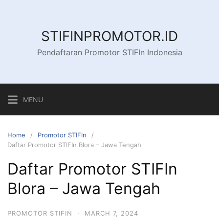
Skip
to
content
STIFINPROMOTOR.ID
Pendaftaran Promotor STIFIn Indonesia
MENU
Home
Promotor STIFIn
Daftar Promotor STIFIn Blora – Jawa Tengah
Daftar Promotor STIFIn
Blora – Jawa Tengah
PROMOTOR STIFIN
·
MARCH 7, 2024