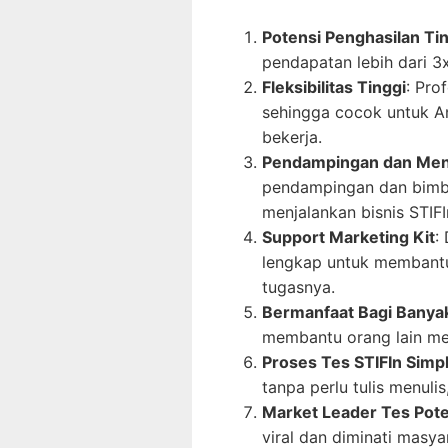
Potensi Penghasilan Ti
pendapatan lebih dari 3
Fleksibilitas Tinggi
: Pro
sehingga cocok untuk A
bekerja.
Pendampingan dan Men
pendampingan dan bimbi
menjalankan bisnis STIFI
Support Marketing Kit
:
lengkap untuk membant
tugasnya.
Bermanfaat Bagi Banya
membantu orang lain me
Proses Tes STIFIn Simp
tanpa perlu tulis menuli
Market Leader Tes Pote
viral dan diminati masya