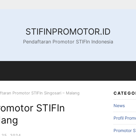
STIFINPROMOTOR.ID
Pendaftaran Promotor STIFIn Indonesia
ftaran Promotor STIFIn Singosari – Malang
CATEGO
romotor STIFIn
News
lang
Profil Prom
Promotor S
 25, 2024