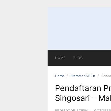
Skip
to
content
HOME
BLOG
Home
Promotor STIFIn
Penda
Pendaftaran P
Singosari – Ma
PROMOTOR STIFIN
·
OCTOBER