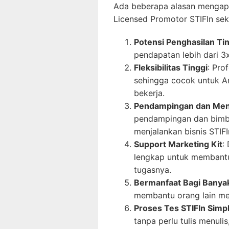
Ada beberapa alasan mengap
Licensed Promotor STIFIn sek
Potensi Penghasilan Ti
pendapatan lebih dari 3
Fleksibilitas Tinggi
: Pro
sehingga cocok untuk A
bekerja.
Pendampingan dan Men
pendampingan dan bimbi
menjalankan bisnis STIFI
Support Marketing Kit
:
lengkap untuk membant
tugasnya.
Bermanfaat Bagi Banya
membantu orang lain me
Proses Tes STIFIn Simp
tanpa perlu tulis menuli