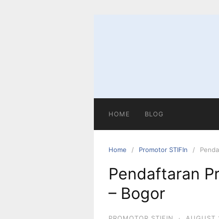
Skip
to
content
HOME
BLOG
Home
Promotor STIFIn
Penda
Pendaftaran P
– Bogor
PROMOTOR STIFIN
·
AUGUST 