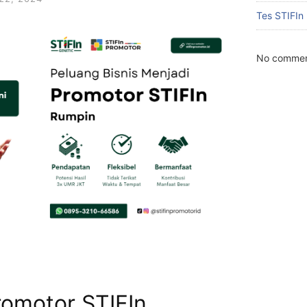
Tes STIFIn
No commen
romotor STIFIn