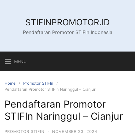
Skip
to
content
STIFINPROMOTOR.ID
Pendaftaran Promotor STIFIn Indonesia
MENU
Home
Promotor STIFIn
Pendaftaran Promotor STIFIn Naringgul – Cianjur
Pendaftaran Promotor
STIFIn Naringgul – Cianjur
PROMOTOR STIFIN
·
NOVEMBER 23, 2024