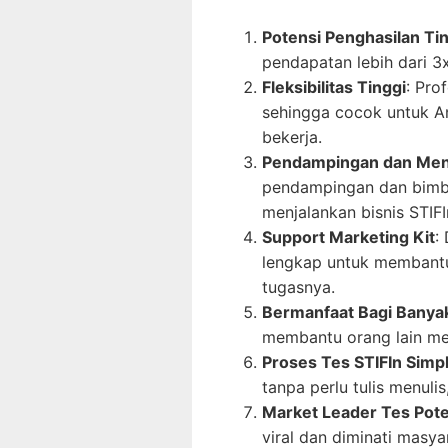
Potensi Penghasilan Ti
pendapatan lebih dari 3
Fleksibilitas Tinggi
: Pro
sehingga cocok untuk A
bekerja.
Pendampingan dan Men
pendampingan dan bimbi
menjalankan bisnis STIFI
Support Marketing Kit
:
lengkap untuk membant
tugasnya.
Bermanfaat Bagi Banya
membantu orang lain me
Proses Tes STIFIn Simp
tanpa perlu tulis menuli
Market Leader Tes Pote
viral dan diminati masya