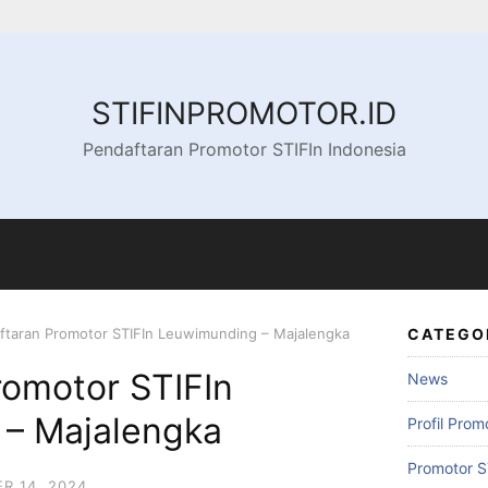
STIFINPROMOTOR.ID
Pendaftaran Promotor STIFIn Indonesia
ftaran Promotor STIFIn Leuwimunding – Majalengka
CATEGO
romotor STIFIn
News
– Majalengka
Profil Prom
Promotor S
R 14, 2024