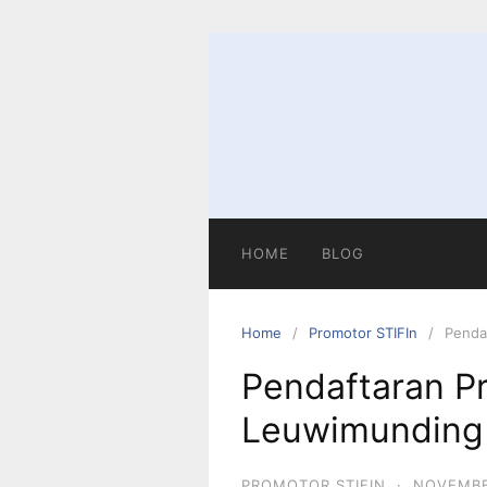
Skip
to
content
HOME
BLOG
Home
Promotor STIFIn
Penda
Pendaftaran P
Leuwimunding 
PROMOTOR STIFIN
·
NOVEMBE