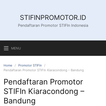
Skip
to
content
STIFINPROMOTOR.ID
Pendaftaran Promotor STIFIn Indonesia
MENU
Home
Promotor STIFIn
Pendaftaran Promotor STIFIn Kiaracondong – Bandung
Pendaftaran Promotor
STIFIn Kiaracondong –
Bandung