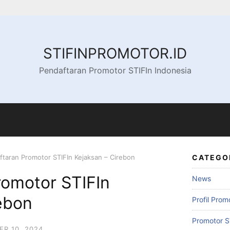
STIFINPROMOTOR.ID
Pendaftaran Promotor STIFIn Indonesia
ftaran Promotor STIFIn Kejaksan – Cirebon
CATEGO
romotor STIFIn
News
ebon
Profil Prom
Promotor S
R 10, 2024