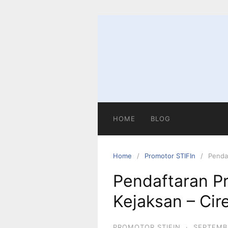
Skip
to
content
HOME
BLOG
Home
Promotor STIFIn
Penda
Pendaftaran P
Kejaksan – Cir
PROMOTOR STIFIN
·
SEPTEMBE