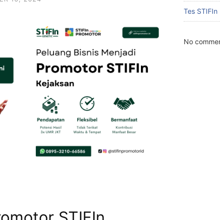
Tes STIFIn
No commen
romotor STIFIn