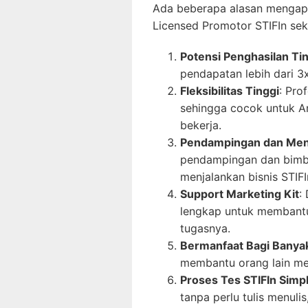
Ada beberapa alasan mengap
Licensed Promotor STIFIn sek
Potensi Penghasilan Ti
pendapatan lebih dari 3
Fleksibilitas Tinggi
: Pro
sehingga cocok untuk A
bekerja.
Pendampingan dan Men
pendampingan dan bimbi
menjalankan bisnis STIFI
Support Marketing Kit
:
lengkap untuk membant
tugasnya.
Bermanfaat Bagi Banya
membantu orang lain me
Proses Tes STIFIn Simp
tanpa perlu tulis menuli