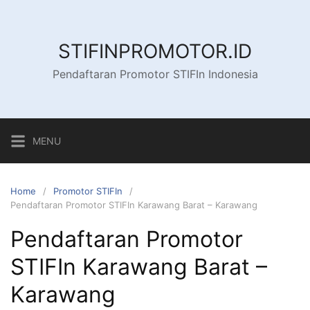
Skip
to
content
STIFINPROMOTOR.ID
Pendaftaran Promotor STIFIn Indonesia
MENU
Home
Promotor STIFIn
Pendaftaran Promotor STIFIn Karawang Barat – Karawang
Pendaftaran Promotor
STIFIn Karawang Barat –
Karawang