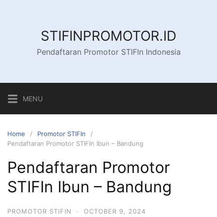
Skip
to
content
STIFINPROMOTOR.ID
Pendaftaran Promotor STIFIn Indonesia
MENU
Home
Promotor STIFIn
Pendaftaran Promotor STIFIn Ibun – Bandung
Pendaftaran Promotor
STIFIn Ibun – Bandung
PROMOTOR STIFIN
·
OCTOBER 9, 2024