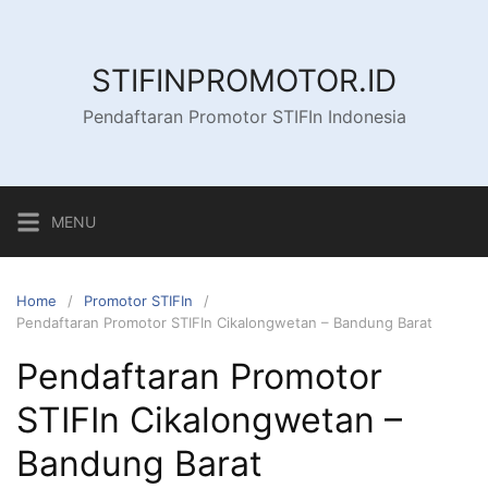
Skip
to
content
STIFINPROMOTOR.ID
Pendaftaran Promotor STIFIn Indonesia
MENU
Home
Promotor STIFIn
Pendaftaran Promotor STIFIn Cikalongwetan – Bandung Barat
Pendaftaran Promotor
STIFIn Cikalongwetan –
Bandung Barat