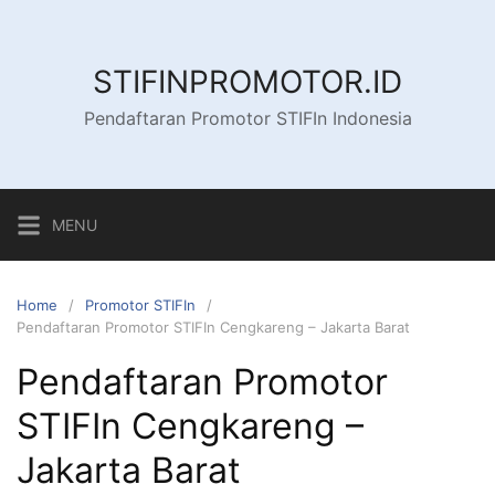
Skip
to
content
STIFINPROMOTOR.ID
Pendaftaran Promotor STIFIn Indonesia
MENU
Home
Promotor STIFIn
Pendaftaran Promotor STIFIn Cengkareng – Jakarta Barat
Pendaftaran Promotor
STIFIn Cengkareng –
Jakarta Barat